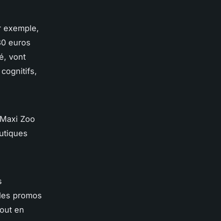
r exemple,
30 euros
té, vont
 cognitifs,
 Maxi Zoo
utiques
s
odes promos
tout en