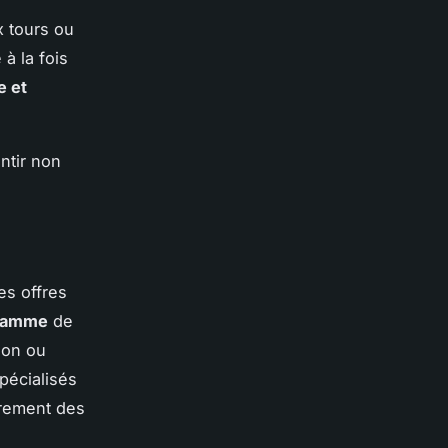
x tours ou
à la fois
e et
ntir non
es offres
 gamme
de
zon ou
pécialisés
èrement des