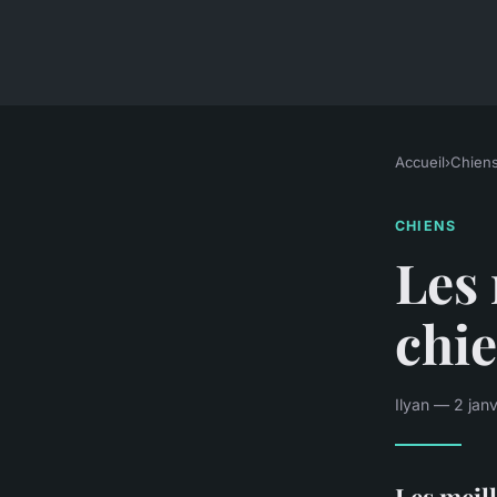
Accueil
›
Chien
CHIENS
Les 
chi
Ilyan — 2 jan
Les meil