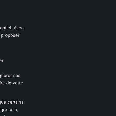
entiel. Avec
e proposer
 en
xplorer ses
ire de votre
que certains
gré cela,