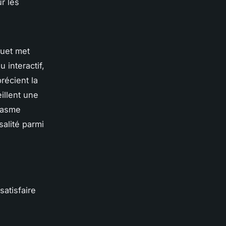
r les
ouet met
 interactif,
récient la
illent une
siasme
salité parmi
satisfaire