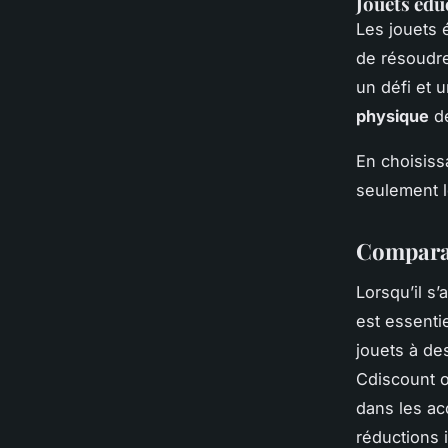
Jouets édu
Les jouets 
de résoudre
un défi et 
physique
de
En choisiss
seulement le
Comparai
Lorsqu’il s’a
est essent
jouets à de
Cdiscount o
dans les a
réductions 