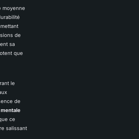
lle moyenne
urabilité
émettant
ssions de
ent sa
notent que
rant le
 aux
ésence de
n mentale
 que ce
e salissant