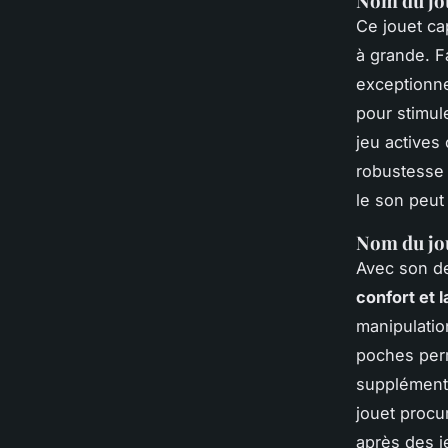
Nom du jo
Ce jouet ca
à grande. 
exceptionne
pour stimule
jeu actives
robustesse 
le son peut
Nom du jo
Avec son de
confort et 
manipulatio
poches perm
supplémenta
jouet procu
après des j