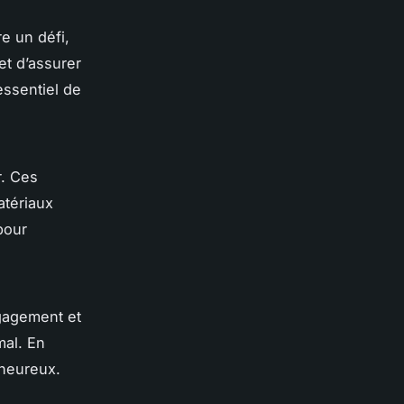
re un défi,
t d’assurer
essentiel de
r. Ces
atériaux
pour
ngagement et
mal. En
 heureux.