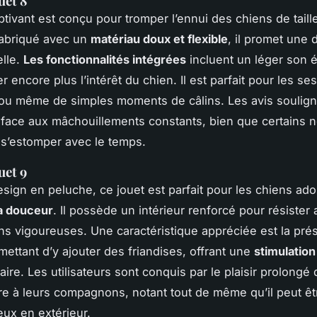
uet 8
ptivant est conçu pour tromper l’ennui des chiens de tai
Fabriqué avec un
matériau doux et flexible
, il promet une d
lle.
Les fonctionnalités intégrées
incluent un léger son 
r encore plus l’intérêt du chien. Il est parfait pour les se
 ou même de simples moments de câlins. Les avis soulign
face aux mâchouillements constants, bien que certains 
 s’estomper avec le temps.
uet 9
sign en peluche, ce jouet est parfait pour les chiens ado
la douceur
. Il possède un intérieur renforcé pour résister
ns vigoureuses. Une caractéristique appréciée est la pr
ettant d’y ajouter des friandises, offrant une
stimulatio
ire. Les utilisateurs sont conquis par le plaisir prolongé
re à leurs compagnons, notant tout de même qu’il peut êtr
eux en extérieur.