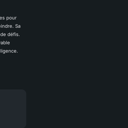
tes pour
eindre. Sa
de défis.
yable
lligence.