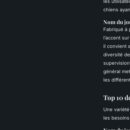
les utilisa
chiens ayan
Nom du jo
Fabriqué à 
l’accent sur
il convient
diversité d
supervision
général met
les différen
Top 10 d
Une variét
les besoins