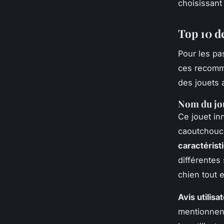
choisissant
Top 10 d
Pour les pa
ces recomma
des jouets 
Nom du jo
Ce jouet in
caoutchouc 
caractérist
différentes
chien tout 
Avis utilisa
mentionnent