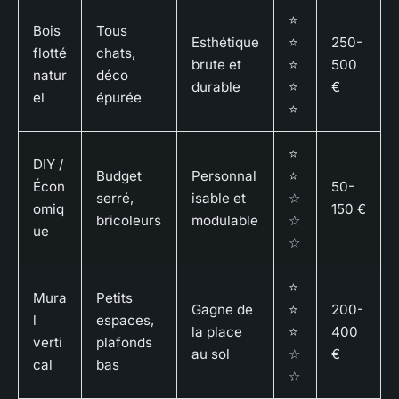
⭐
Bois
Tous
Esthétique
⭐
250-
flotté
chats,
brute et
⭐
500
natur
déco
durable
⭐
€
el
épurée
⭐
⭐
DIY /
Budget
Personnal
⭐
Écon
50-
serré,
isable et
☆
omiq
150 €
bricoleurs
modulable
☆
ue
☆
⭐
Mura
Petits
Gagne de
⭐
200-
l
espaces,
la place
⭐
400
verti
plafonds
au sol
☆
€
cal
bas
☆