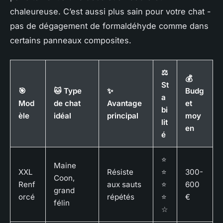
chaleureuse. C’est aussi plus sain pour votre chat -
pas de dégagement de formaldéhyde comme dans
certains panneaux composites.
⚖️
💰
St
🎯
🐱 Type
✨
Budg
a
Mod
de chat
Avantage
et
bi
èle
idéal
principal
moy
lit
en
é
⭐
Maine
XXL
Résiste
⭐
300-
Coon,
Renf
aux sauts
⭐
600
grand
orcé
répétés
⭐
€
félin
☆